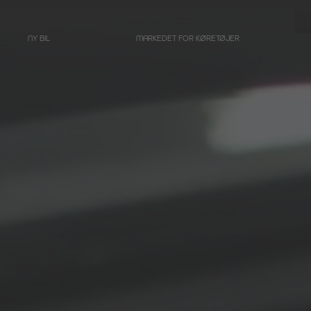
NY BIL
MARKEDET FOR KØRETØJER
LIMOUSINER
Rustvogn på grundlag af
Mercedes-Benz
E-Klasse
Rustvogn på grundlag af
Mercedes-Benz
EQE - Elektrisk E-
Klasse