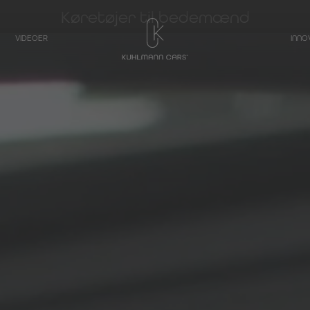
Køretøjer til bedemænd
VIDEOER
INNO
TRANSPORTØR
Rustvogn på grundlag af
Mercedes-Benz
V-klasse
Rustvogn på grundlag af
Mercedes-Benz
EQV - Elektrisk V-
klasse
Rustvogn på grundlag af
Mercedes-Benz