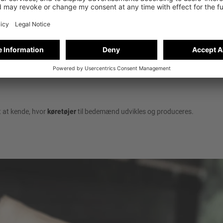
 at kende, hvor
køretøjer
til bedemænd udvikles og produceres.