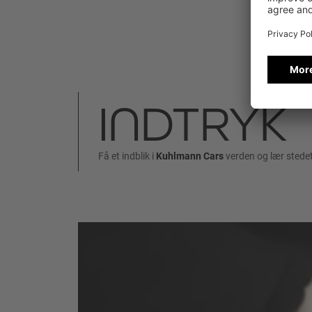
INDTRYK
Få et indblik i
Kuhlmann Cars
verden og lær stedet