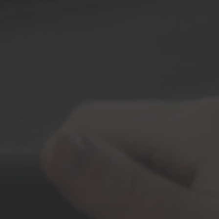
Vito
Rustvogn på grundlag af
Volkswagen
VW ID. Buzz
Rustvogn på grundlag af
Mercedes-Benz
Sprinter
Rustvogn på grundlag af
Volkswagen
VW T7