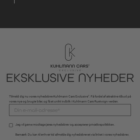
EKSKLUSIVE NYHEDER
Tilmeld dig nu vores nyhedsbrevKuhlmann Cars Exclusive". Få fordel af attraktive tilbud på
vores nye og brugte biler, og få et unikt indblik i Kuhlmann Cars Rustvogn verden.
Jeg vil gerne modtage jeres nyhedsbrev og accepterer 
privatlivspolitikken
.
Bemærk: Du kan til enhver tid afmelde dig nyhedsbrevet via linket i vores nyhedsbrev.