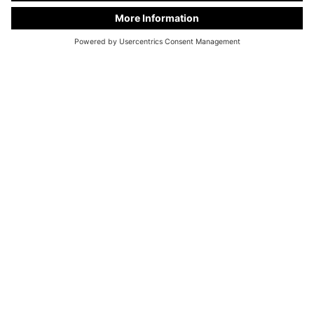
KC Manufaktur af Steelworks GmbH
I Kiwitt 30B / D-46359 Heiden
Telefon:
+49 28 67 - 97 57 - 0
Fax: +49 28 67 - 97 57 - 47