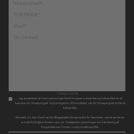
* Obligatorisk felt
Jeg accepterer, at mine oplysninger fra formularen indsamles og behandles for at
besvare min forespørgsel. Oplysningerne vil blive slettet, når din forespørgsel er blevet
behandlet.
Bemærk: Du kan til enhver tid tilbagekalde dit samtykke for fremtiden ved at sende en
e-mail til info@kuhlmann-cars.de. Detaljerede oplysninger om håndtering af
brugerdata kan findes i vores privatlivspolitik.