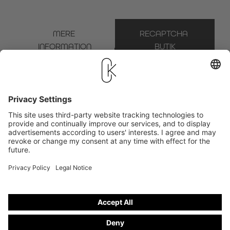
MERE 
RECAPTCHA 
INFORMATION
BUTIK
* Obligatorisk felt
Vi bruger Brevo som vores markedsføringsplatform. Ved at udfylde og indsende
formularen anerkender du, at de oplysninger, du giver, vil blive overført til Brevo til
behandling i overensstemmelse med
brugsbetingelserne
.