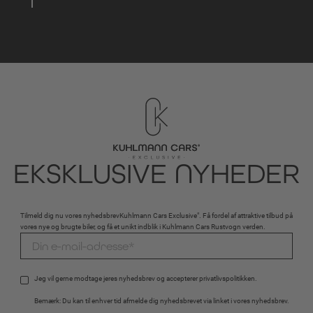
EKSKLUSIVE NYHEDER
Tilmeld dig nu vores nyhedsbrevKuhlmann Cars Exclusive". Få fordel af attraktive tilbud på
vores nye og brugte biler, og få et unikt indblik i Kuhlmann Cars Rustvogn verden.
Jeg vil gerne modtage jeres nyhedsbrev og accepterer 
privatlivspolitikken
.
Bemærk: Du kan til enhver tid afmelde dig nyhedsbrevet via linket i vores nyhedsbrev.