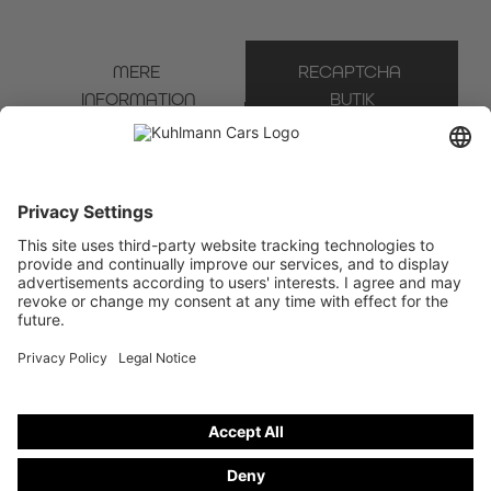
MERE 
RECAPTCHA 
INFORMATION
BUTIK
* Obligatorisk felt
Vi bruger Brevo som vores markedsføringsplatform. Ved at udfylde og indsende
formularen anerkender du, at de oplysninger, du giver, vil blive overført til Brevo til
behandling i overensstemmelse med
brugsbetingelserne
.