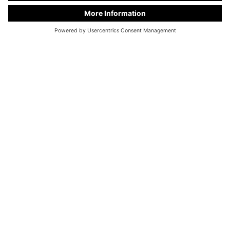
KC Manufaktur af Steelworks GmbH
I Kiwitt 30B / D-46359 Heiden
Telefon:
+49 28 67 - 97 57 - 0
Fax: +49 28 67 - 97 57 - 47