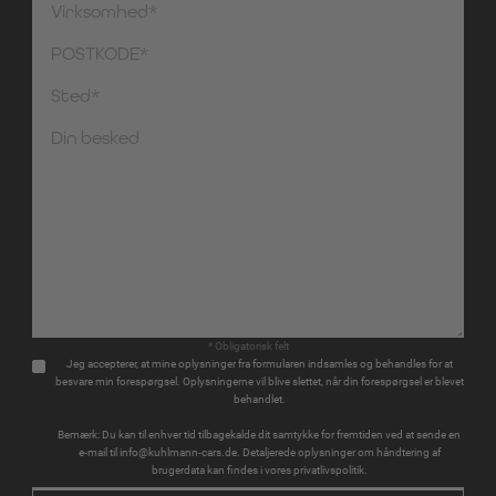
* Obligatorisk felt
Jeg accepterer, at mine oplysninger fra formularen indsamles og behandles for at
besvare min forespørgsel. Oplysningerne vil blive slettet, når din forespørgsel er blevet
behandlet.
Bemærk: Du kan til enhver tid tilbagekalde dit samtykke for fremtiden ved at sende en
e-mail til info@kuhlmann-cars.de. Detaljerede oplysninger om håndtering af
brugerdata kan findes i vores privatlivspolitik.